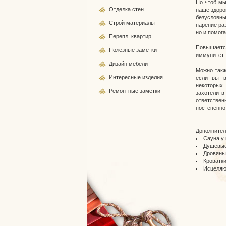
Но чтоб мы
Отделка стен
наше здоро
безусловны
Строй
материалы
парение раз
но и помог
Перепл.
квартир
Повышается
Полезные
заметки
иммунитет.
Дизайн
мебели
Можно такж
Интересные
изделия
если вы в
некоторых 
Ремонтные
заметки
захотели в
ответстве
постепенно
Дополнител
Сауна у 
Душевые
Дровяны
Кроватк
Исцеляю