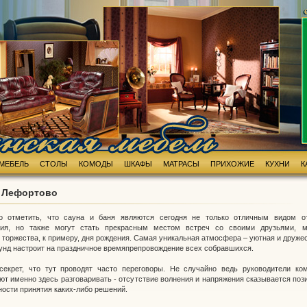
МЕБЕЛЬ
СТОЛЫ
КОМОДЫ
ШКАФЫ
МАТРАСЫ
ПРИХОЖИЕ
КУХНИ
К
в Лефортово
о отметить, что сауна и баня являются сегодня не только отличным видом о
ния, но также могут стать прекрасным местом встреч со своими друзьями, 
 торжества, к примеру, дня рождения. Самая уникальная атмосфера – уютная и дружес
унд настроит на праздничное времяпрепровождение всех собравшихся.
секрет, что тут проводят часто переговоры. Не случайно ведь руководители ко
ют именно здесь разговаривать - отсутствие волнения и напряжения сказывается поз
ности принятия каких-либо решений.