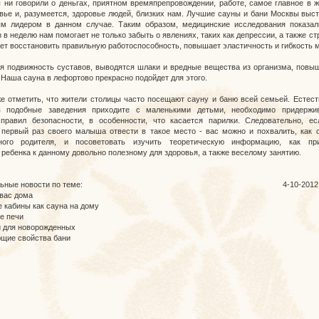
 ни говорили о деньгах, приятном времяпрепровождении, работе, самое главное в ж
вье и, разумеется, здоровье людей, близких нам. Лучшие сауны и бани Москвы выс
м лидером в данном случае. Таким образом, медицинские исследования показал
 в неделю нам помогает не только забыть о явлениях, таких как депрессии, а также ст
ает восстановить правильную работоспособность, повышает эластичность и гибкость 
 подвижность суставов, выводятся шлаки и вредные вещества из организма, повы
 Наша сауна в лефортово прекрасно подойдет для этого.
е отметить, что жители столицы часто посещают сауну и баню всей семьей. Естест
 подобные заведения приходите с маленькими детьми, необходимо придержив
правил безопасности, в особенности, что касается парилки. Следовательно, е
 первый раз своего малыша отвести в такое место - вас можно и похвалить, как 
нного родителя, и посоветовать изучить теоретическую информацию, как пр
 ребенка к данному довольно полезному для здоровья, а также веселому занятию.
ьные новости по теме:
4-10-2012
вас дома
 кабины как сауна на дому
е печи
и для новорожденных
щие свойства бани