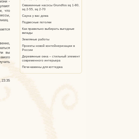
изни -
Скважинные насосы Grundfos sq 1-80,
тупают
sq 2-55, sq 2-70
и, что
рессы,
Сауна у вас дома
мышц.
Подвесные потолки
Как правильно выбирать выгодные
шается
вклады
Земляные работы
венно,
Проекты новой контейнеризации в
аться
России
сли вы
Деревянные окна – стильный элемент
самого
современного интерьера
иучить
Печи-камины для коттеджа
, 23:35