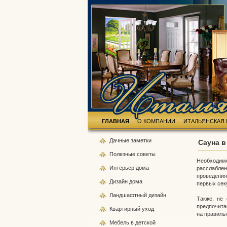
ГЛАВНАЯ
О КОМПАНИИ
ИТАЛЬЯНСКАЯ 
Дачные
заметки
Сауна 
Полезные
советы
Необходим
Интерьер
дома
расслабле
проведения
Дизайн
дома
первых сек
Ландшафтный
дизайн
Также, не 
предпочита
Квартирный
уход
на правиль
Мебель
в детской