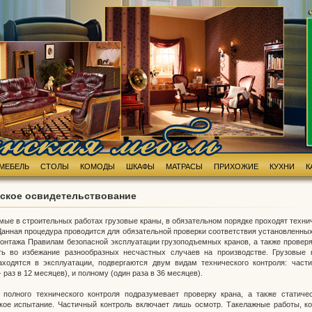
МЕБЕЛЬ
СТОЛЫ
КОМОДЫ
ШКАФЫ
МАТРАСЫ
ПРИХОЖИЕ
КУХНИ
К
ское освидетельствование
ые в строительных работах грузовые краны, в обязательном порядке проходят техни
Данная процедура проводится для обязательной проверки соответствия установленны
онтажа Правилам безопасной эксплуатации грузоподъемных кранов, а также проверя
ть во избежание разнообразных несчастных случаев на производстве. Грузовые 
аходятся в эксплуатации, подвергаются двум видам технического контроля: част
 раз в 12 месяцев), и полному (один раза в 36 месяцев).
 полного технического контроля подразумевает проверку крана, а также статиче
кое испытание. Частичный контроль включает лишь осмотр. Такелажные работы, к