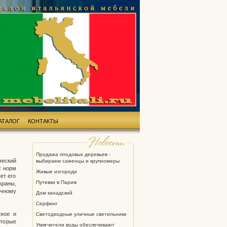
АТАЛОГ
КОНТАКТЫ
Продажа плодовых деревьев -
ческий
выбираем саженцы и крупномеры
х норм
Живые изгороди
ет его
Путевки в Париж
краны,
ичному
Дом канадский
Серфинг
ское и
Светодиодные уличные светильники
оторые
Умягчители воды обеспечивают