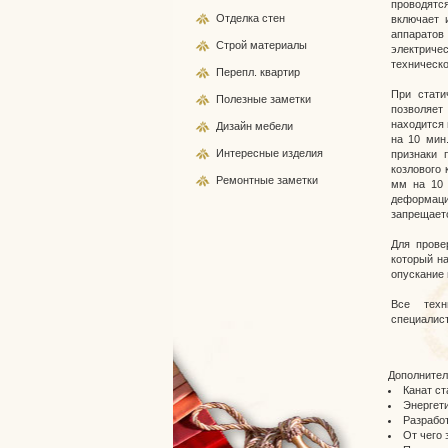
проводятс
Отделка стен
включает 
аппаратов
Строй
материалы
электриче
техническо
Перепл.
квартир
При стати
Полезные
заметки
позволяет
находится 
Дизайн
мебели
на 10 мин
Интересные
изделия
признаки 
козлового 
Ремонтные
заметки
мм на 10 
деформаци
запрещаетс
Для прове
который н
опускание 
Все техн
специалист
Дополнител
Канат ст
Энергет
Разработ
От чего 