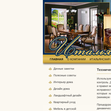
ГЛАВНАЯ
О КОМПАНИИ
ИТАЛЬЯНСКАЯ 
Дачные
заметки
Техниче
Полезные
советы
Используем
Интерьер
дома
контроль. 
и правил м
Дизайн
дома
исправнос
которые н
Ландшафтный
дизайн
(минимум -
Квартирный
уход
Процедура
динамичес
Мебель
в детской