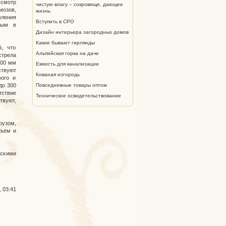
Осмотр
чистую влагу – сокровище, дающее
мозов,
жизнь
ления
Вступить в СРО
ным в
Дизайн интерьера загородных домов
Какие бывают гирлянды
%, что
Альпийская горка на даче
стрела
200 мм
Емкость для канализации
ствуют
Кованая изгородь
вого и
Повседневные товары оптом
до 300
тствие
Техническое освидетельствование
твуют,
рузом,
дъем и
скими
, 03:41