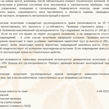
я на новом месте, возможны после обязательного полного технического контроля. 
испытание в рабочем состоянии всех механизмов и электрических приборов, тор
 управления, освещения и сигнализации. Подвергаются осмотру также зазем
ского крана, соразмерность веса противовеса и балласта нормам, приведен
м паспорте, исправность металлоконструкций и прочее.
ческом испытании стандартная грузоподъемность крана увеличивается на 25 
 протестировать его прочность и устойчивость. Проверка стрелового крана - 
в положении максимальной грузоподъемности. Груз поднимают на высоту от 100 до 
. Если он все это время не теряет исходного положения, и на поверхности отсут
повреждений, - в этом случае испытание завершено успешно. Проверка мосто
кранов происходит в таких условиях: такелажники закрепляют груз на высоте от 200 
минут, затем происходит осмотр вероятных повреждений кранового моста. Отсу
й свидетельствует об успешном прохождении испытания. Если повреждения присутс
я эксплуатация крана на строительных работах.
рки исправности тормозных механизмов используется динамическое испытание г
а 10% больше его грузоподъемности. Процесс проверки включает многократный по
груза.
ические испытания грузоподъемных кранов проводятся инженерно-техниче
ами, при участии работников, ответственных за их исправное состояние.
ьные новости по теме:
4-08-2012
альной
ическая проверка
ка и регистрация
зависит стоимость СКУД