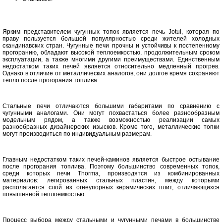
Ярким представителем чугунных топок является печь Jotul, которая по
праву пользуется большой популярностью среди жителей холодных
скандинавских стран. Чугунные печи прочны и устойчивы к постепенному
прогоранию, обладают высокой теплоемкостью, продолжительным сроком
эксплуатации, а также многими другими преимуществами. Единственным
недостатком таких печей является относительно медленный прогрев.
Однако в отличие от металлических аналогов, они долгое время сохраняют
тепло после прогорания топлива.
Стальные печи отличаются большими габаритами по сравнению с
чугунными аналогами. Они могут похвастаться более разнообразным
модельным рядом, а также возможностью реализации самых
разнообразных дизайнерских изысков. Кроме того, металлические топки
могут производиться по индивидуальным размерам.
Главным недостатком таких печей-каминов является быстрое остывание
после прогорания топлива. Поэтому большинство современных топок,
среди которых печи Thorma, производятся из комбинированных
материалов: легированных стальных пластин, между которыми
располагается слой из огнеупорных керамических плит, отличающихся
повышенной теплоемкостью.
Процесс выбора между стальными и чугунными печами в большинстве