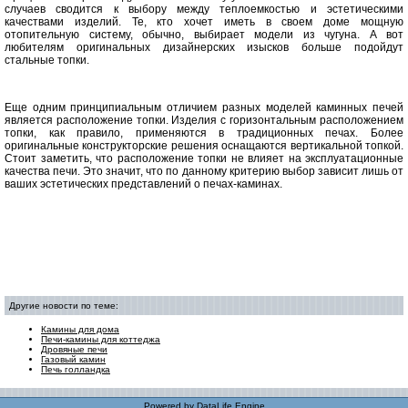
случаев сводится к выбору между теплоемкостью и эстетическими
качествами изделий. Те, кто хочет иметь в своем доме мощную
отопительную систему, обычно, выбирает модели из чугуна. А вот
любителям оригинальных дизайнерских изысков больше подойдут
стальные топки.
Еще одним принципиальным отличием разных моделей каминных печей
является расположение топки. Изделия с горизонтальным расположением
топки, как правило, применяются в традиционных печах. Более
оригинальные конструкторские решения оснащаются вертикальной топкой.
Стоит заметить, что расположение топки не влияет на эксплуатационные
качества печи. Это значит, что по данному критерию выбор зависит лишь от
ваших эстетических представлений о печах-каминах.
Другие новости по теме:
Камины для дома
Печи-камины для коттеджа
Дровяные печи
Газовый камин
Печь голландка
Powered by
DataLife Engine