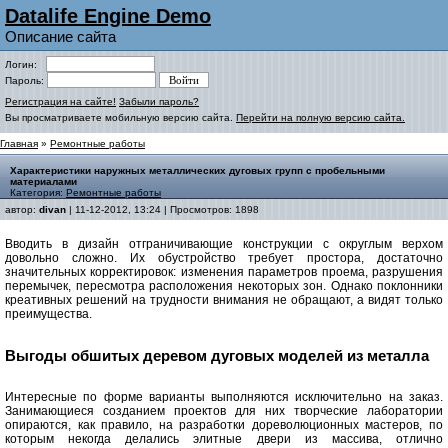
Datalife Engine Demo
Описание сайта
Логин:
Пароль:
Регистрация на сайте!
Забыли пароль?
Вы просматриваете мобильную версию сайта.
Перейти на полную версию сайта.
Главная
»
Ремонтные работы
Характеристики наружных металлических дуговых групп с пробельными
материалами
Категория:
Ремонтные работы
автор:
divan
| 11-12-2012, 13:24 | Просмотров: 1898
Вводить в дизайн отграничивающие конструкции с округлым верхом
довольно сложно. Их обустройство требует простора, достаточно
значительных корректировок: изменения параметров проема, разрушения
перемычек, пересмотра расположения некоторых зон. Однако поклонники
креативных решений на трудности внимания не обращают, а видят только
преимущества.
Выгоды обшитых деревом дуговых моделей из металла
Интересные по форме варианты выполняются исключительно на заказ.
Занимающиеся созданием проектов для них творческие лаборатории
опираются, как правило, на разработки дореволюционных мастеров, по
которым некогда делались элитные двери из массива, отлично