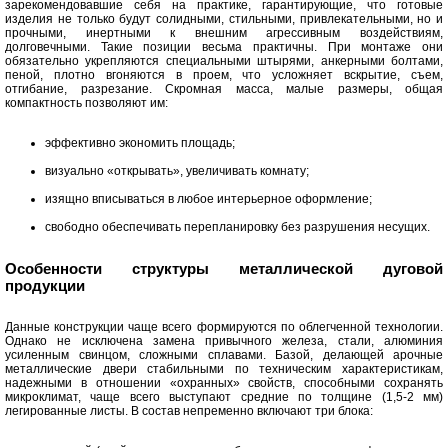
зарекомендовавшие себя на практике, гарантирующие, что готовые
изделия не только будут солидными, стильными, привлекательными, но и
прочными, инертными к внешним агрессивным воздействиям,
долговечными. Такие позиции весьма практичны. При монтаже они
обязательно укрепляются специальными штырями, анкерными болтами,
пеной, плотно вгоняются в проем, что усложняет вскрытие, съем,
отгибание, разрезание. Скромная масса, малые размеры, общая
компактность позволяют им:
эффективно экономить площадь;
визуально «открывать», увеличивать комнату;
изящно вписываться в любое интерьерное оформление;
свободно обеспечивать перепланировку без разрушения несущих.
Особенности структуры металлической дуговой
продукции
Данные конструкции чаще всего формируются по облегченной технологии.
Однако не исключена замена привычного железа, стали, алюминия
усиленным свинцом, сложными сплавами. Базой, делающей арочные
металлические двери стабильными по техническим характеристикам,
надежными в отношении «охранных» свойств, способными сохранять
микроклимат, чаще всего выступают средние по толщине (1,5-2 мм)
легированные листы. В состав непременно включают три блока: