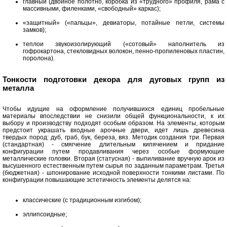
главный (двойное полотно, коробка из «трудного» профиля, рама с
массивными, филенками, «свободный» каркас);
«защитный» («пальцы», девиаторы, потайные петли, системы
замков);
теплои звукоизолирующий («сотовый» наполнитель из
гофрокартона, стекловидных волокон, пенно-пропиленовых пластин,
поролона).
Тонкости подготовки декора для дуговых групп из
металла
Чтобы идущие на оформление получившихся единиц пробельные
материалы впоследствии не снизили общей функциональности, к их
выбору и производству подходят особым образом. На элементы, которым
предстоит украшать входные арочные двери, идет лишь древесина
твердых пород: дуб, граб, бук, береза, вяз. Методик создания три. Первая
(стандартная) - смягчение длительным кипячением и придание
конфигурации путем продавливания через особые формующие
металлические головки. Вторая (статусная) - выпиливание вручную арок из
высушенного естественным путем сырья по заданным параметрам. Третья
(бюджетная) - шпонирование исходной поверхности тонкими листами. По
конфигурации повышающие эстетичность элементы делятся на:
классические (с традиционным изгибом);
эллипсоидные;