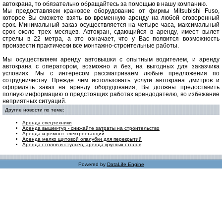
автокрана, то обязательно обращайтесь за помощью в нашу компанию.
Мы предоставляем крановое оборудование от фирмы Mitsubishi Fuso,
которое Вы сможете взять во временную аренду на любой оговоренный
срок. Минимальный заказ осуществляется на четыре часа, максимальный
срок около трех месяцев. Автокран, сдающийся в аренду, имеет вылет
стрелы в 22 метра, а это означает, что у Вас появится возможность
произвести практически все монтажно-строительные работы.
Мы осуществляем аренду автовышки с опытным водителем, и аренду
автокрана с оператором, возможно и без, на выгодных для заказчика
условиях. Мы с интересом рассматриваем любые предложения по
сотрудничеству. Прежде чем использовать услуги автокрана дмитров и
оформлять заказ на аренду оборудования, Вы должны предоставить
полную информацию о предстоящих работах арендодателю, во избежание
неприятных ситуаций.
Другие новости по теме:
Аренда спецтехники
Аренда вышек-тур - снижайте затраты на строительство
Аренда и ремонт электростанций
Аренда мелко щитовой опалубки для перекрытий
Аренда столов и стульев, аренда круглых столов
Powered by
DataLife Engine