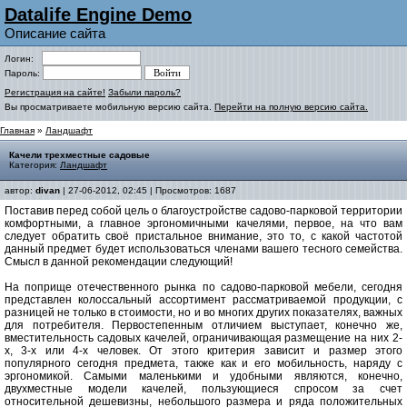
Datalife Engine Demo
Описание сайта
Логин:
Пароль:
Регистрация на сайте!
Забыли пароль?
Вы просматриваете мобильную версию сайта.
Перейти на полную версию сайта.
Главная
»
Ландшафт
Качели трехместные садовые
Категория:
Ландшафт
автор:
divan
| 27-06-2012, 02:45 | Просмотров: 1687
Поставив перед собой цель о благоустройстве садово-парковой территории
комфортными, а главное эргономичными качелями, первое, на что вам
следует обратить своё пристальное внимание, это то, с какой частотой
данный предмет будет использоваться членами вашего тесного семейства.
Смысл в данной рекомендации следующий!
На поприще отечественного рынка по садово-парковой мебели, сегодня
представлен колоссальный ассортимент рассматриваемой продукции, с
разницей не только в стоимости, но и во многих других показателях, важных
для потребителя. Первостепенным отличием выступает, конечно же,
вместительность садовых качелей, ограничивающая размещение на них 2-
х, 3-х или 4-х человек. От этого критерия зависит и размер этого
популярного сегодня предмета, также как и его мобильность, наряду с
эргономикой. Самыми маленькими и удобными являются, конечно,
двухместные модели качелей, пользующиеся спросом за счет
относительной дешевизны, небольшого размера и ряда положительных