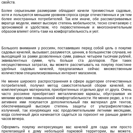
свойств.
Более серьезными размерами обладают качели трехместные садовые,
хотя и пользуются меньшим уровнем спроса среди отечественных и уж тем
более иностранных потребителей. Так или иначе, обе рассматриваемых
вкратце модели, имеют высокую степень мобильности, тесно сочетаемую с
эргономикой и удобством, что первостепенным и многозначительным
образом влияет опять-таки на комфортабельность и уют.
Большого внимания у россиян, поставивших перед собой цель о покупке
садовых качелей, вызывает, разумеется, ценник, в большинстве случаев, не
выходящий за рамки дозволенных сумм, равных четырем тысячам рублей,
эквивалентных сумме, чуть больше ста долларов. При таких
несущественных затратах, вы можете рассчитывать на покупку поистине
удобных садовых качелей, предлагаемых сейчас множественным
количеством специализированных интернет магазинов.
Не менее широкого распространения в сфере аудитории отечественных
потребителей, получил метод самостоятельной сборки качелей, из
комплектующих материалов, приобретенных отдельно друг от друга. Очень
часто россияне приобретают металлические каркасы, обустраивая их
мягкими креслами повышенной комфортабельности. Не менее редко, а то и
активнее ими покупается дополнительный пвх материал для тентов,
обеспечивающий высокую степень защиты от ультрафиолетовых
излучений, так изнуряющих нас продолжительными летними месяцами,
когда солнечный диск начинается садиться за горизонт не раньше девяти
часов вечера.
Оформить покупку интересующих вас качелей для сада или просто
прилегающей к дому небольшой парковой территории, вы можете,