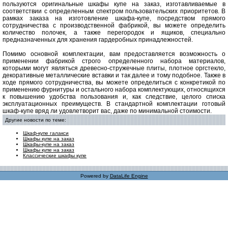
пользуются оригинальные шкафы купе на заказ, изготавливаемые в
соответствии с определенным спектром пользовательских приоритетов. В
рамках заказа на изготовление шкафа-купе, посредством прямого
сотрудничества с производственной фабрикой, вы можете определить
количество полочек, а также перегородок и ящиков, специально
предназначенных для хранения гардеробных принадлежностей.
Помимо основной комплектации, вам предоставляется возможность о
применении фабрикой строго определенного набора материалов,
которыми могут являться древесно-стружечные плиты, плотное оргстекло,
декоративные металлические вставки и так далее и тому подобное. Также в
ходе прямого сотрудничества, вы можете определиться с конкретикой по
применению фурнитуры и остального набора комплектующих, относящихся
к повышению удобства пользования и, как следствие, целого списка
эксплуатационных преимуществ. В стандартной комплектации готовый
шкаф-купе вряд ли удовлетворит вас, даже по минимальной стоимости.
Другие новости по теме:
Шкаф-купе галакси
Шкафы купе на заказ
Шкафы-купе на заказ
Шкафы купе на заказ
Классические шкафы купе
Powered by
DataLife Engine