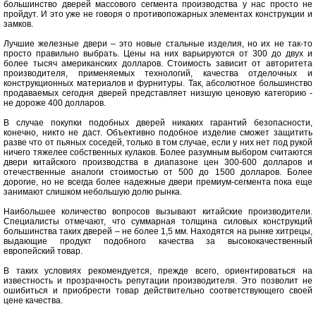
большинство дверей массового сегмента производства у нас просто не
пройдут. И это уже не говоря о противопожарных элементах конструкции и
замков.
Лучшие железные двери – это новые стальные изделия, но их не так-то
просто правильно выбрать. Цены на них варьируются от 300 до двух и
более тысяч американских долларов. Стоимость зависит от авторитета
производителя, применяемых технологий, качества отделочных и
конструкционных материалов и фурнитуры. Так, абсолютное большинство
продаваемых сегодня дверей представляет низшую ценовую категорию -
не дороже 400 долларов.
В случае покупки подобных дверей никаких гарантий безопасности,
конечно, никто не даст. Объективно подобное изделие сможет защитить
разве что от пьяных соседей, только в том случае, если у них нет под рукой
ничего тяжелее собственных кулаков. Более разумным выбором считаются
двери китайского производства в диапазоне цен 300-600 долларов и
отечественные аналоги стоимостью от 500 до 1500 долларов. Более
дорогие, но не всегда более надежные двери премиум-сегмента пока еще
занимают слишком небольшую долю рынка.
Наибольшее количество вопросов вызывают китайские производители.
Специалисты отмечают, что суммарная толщина силовых конструкций
большинства таких дверей – не более 1,5 мм. Находятся на рынке хитрецы,
выдающие продукт подобного качества за высококачественный
европейский товар.
В таких условиях рекомендуется, прежде всего, ориентироваться на
известность и прозрачность репутации производителя. Это позволит не
ошибиться и приобрести товар действительно соответствующего своей
цене качества.