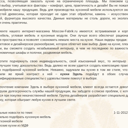
асса, позволяющая заказать кухню на ограниченную площадь. Мы поможем сд
 выбор, учитывая все факторы – комфорт, цена, практичность и дизайн! Вы не пожал
риобрели нашу продукцию. Ведь для производства кухонной мебели используются ок
стей древесины, которая проходит не один этап обработки, камень – искусстве
й, фурнитура высокого качества. Данные материалы не столь дороги, но эколог
и очень практичны.
енте нашего интернет-магазина Moscow-Fabrik.ru имеются: встраиваемая и кор
мебель, угловая мебель и кухонные модули. Они лучше всего обеспечат рацион
ю пространства и позволят сэкономить немало места на кухне. Наши лидеры продаж
етовое и дизайнерское разнообразие, которое облегчит вам выбор. Даже на кухне, пл
 м, вы сможете создать незабываемый интерьер, в чем не последнюю по важност
ономичные шкафы и полочки, раздвижная мебель.
тите подчеркнуть свою индивидуальность, свой изысканный вкус, то интерьер 
 лучшее тому доказательство. Ведь далеко не всем удается создать композицию прак
о подобранной кухонной мебели. Неважно, задумали вы кухню в том же стиле, что
, или же яркий контраст к ней –
кухни Эдель
подойдут в обоих случа
ифицированные специалисты с удовольствием помогут в выборе.
почтение компании Эдель в выборе кухонной мебели, клиент всегда остается дово
руем долгосрочность службы нашей продукции, вы забудете о списке проблем, с ко
ся при покупке некачественной мебели. Группа дизайнеров разработают специально д
вку, которая обыграет любую кухню в лучшем свете.
ьные новости по теме:
1-11-2012
вильно подобрать кухонную мебель
ухонной мебели
еские кухни из МДФ