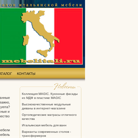
АТАЛОГ
КОНТАКТЫ
Коллекция MAGIC. Кухонные фасады
данные
из МДФ в пластике MAGIC
важно,
Высококачественные модульные
 уюта?
диваны в интернет-магазине
сные и
Ортопедические матрасы отличного
чество
качества
Итальянская мебель для ванн
мебели
Варианты современных столов -
мебель
трансформеров