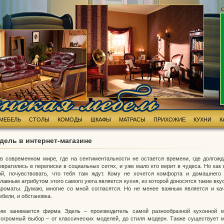
МЕБЕЛЬ
СТОЛЫ
КОМОДЫ
ШКАФЫ
МАТРАСЫ
ПРИХОЖИЕ
КУХНИ
К
дель в интернет-магазине
 современном мире, где на сентиментальности не остается времени, где долгож
евратились в переписки в социальных сетях, и уже мало кто верит в чудеса. Но как 
ой, почувствовать, что тебя там ждут. Кому не хочется комфорта и домашнего
главным атрибутом этого самого уюта является кухня, из которой доносятся такие вку
роматы. Думаю, многие со мной согласятся. Но не менее важным является и ка
бели, и обстановка.
им занимается фирма Эдель – производитель самой разнообразной кухонной 
 огромный выбор – от классических моделей, до стиля модерн. Также существует 