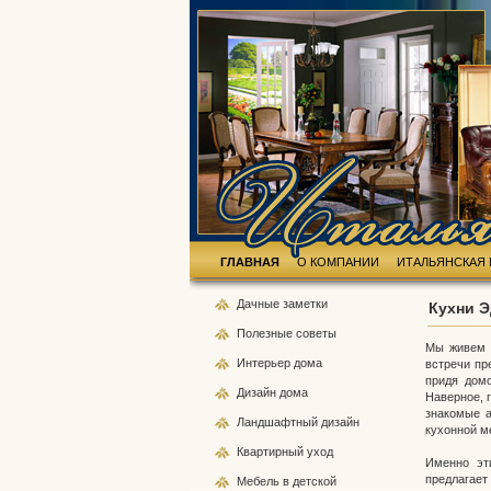
ГЛАВНАЯ
О КОМПАНИИ
ИТАЛЬЯНСКАЯ 
Дачные
заметки
Кухни Э
Полезные
советы
Мы живем в
Интерьер
дома
встречи пр
придя дом
Дизайн
дома
Наверное, 
знакомые а
Ландшафтный
дизайн
кухонной ме
Квартирный
уход
Именно эт
предлагает
Мебель
в детской