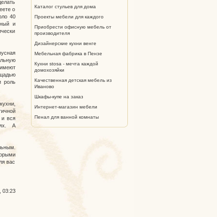
елать
Каталог стульев для дома
еете о
оло 40
Проекты мебели для каждого
нный и
Приобрести офисную мебель от
ически
производителя
Дизайнерские кухни венге
пусная
Мебельная фабрика в Пензе
альную
Кухни stosa - мечта каждой
 имеют
домохозяйки
ощадью
Качественная детская мебель из
и роль
Иваново
Шкафы-купе на заказ
кухни,
Интернет-магазин мебели
тичной
Пенал для ванной комнаты
 и вся
ях. А
льным.
торыми
ля вас
, 03:23