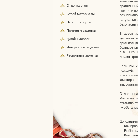
эконом-кл
Отделка стен
правильный
том, что п
Строй
материалы
разновидно
натуральны
Перепл.
квартир
безопасны 
Полезные
заметки
В ассортим
кухонная 
Дизайн
мебели
организаци
Интересные
изделия
большое цв
в 8-10 кв.
Ремонтные
заметки
играют эрг
Если вы хо
пожалуй, –
и органичн
квартира
высококвал
Отдав пред
Мы гаранти
сталкивают
ту обстано
Дополнител
Как пра
Выбор к
Классич