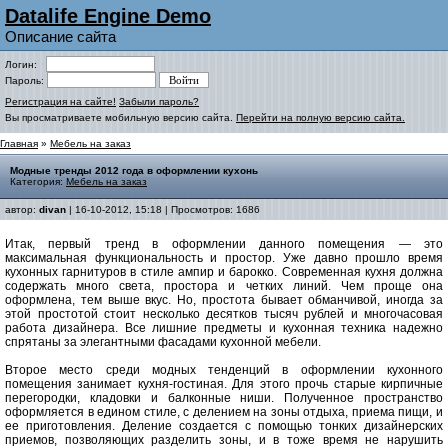
Datalife Engine Demo
Описание сайта
Логин:
Пароль:
Регистрация на сайте!
Забыли пароль?
Вы просматриваете мобильную версию сайта.
Перейти на полную версию сайта.
Главная
»
Мебель на заказ
Модные тренды 2012 года в оформлении кухонь
Категория:
Мебель на заказ
автор:
divan
| 16-10-2012, 15:18 | Просмотров: 1686
Итак, первый тренд в оформлении данного помещения — это
максимальная функциональность и простор. Уже давно прошло время
кухонных гарнитуров в стиле ампир и барокко. Современная кухня должна
содержать много света, простора и четких линий. Чем проще она
оформлена, тем выше вкус. Но, простота бывает обманчивой, иногда за
этой простотой стоит несколько десятков тысяч рублей и многочасовая
работа дизайнера. Все лишние предметы и кухонная техника надежно
спрятаны за элегантными фасадами кухонной мебели.
Второе место среди модных тенденций в оформлении кухонного
помещения занимает кухня-гостиная. Для этого прочь старые кирпичные
перегородки, кладовки и балконные ниши. Полученное пространство
оформляется в едином стиле, с делением на зоны отдыха, приема пищи, и
ее приготовления. Деление создается с помощью тонких дизайнерских
приемов, позволяющих разделить зоны, и в тоже время не нарушить