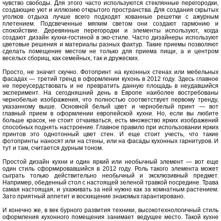
чувство свободы. Для этого часто используются стеклянные перегородки,
создающие уют и иллюзию открытого пространства. Для создания скрытых
уголков отдыха лучше всего подходят кованные решетки с ажурным
плетением. Подсвеченные мягким светом они создают гармонию и
спокойствие. Деревянные перегородки и элементы используют, когда
создают дизайн кухни-гостиной в эко-стиле. Часто дизайнеры используют
цветовые решения и материалы разных фактур. Такие приемы позволяют
сделать помещение местом не только для приема пищи, а и центром
веселых сборищ, как семейных, так и дружеских.
Просто, не значит скучно. Фотопринт на кухонных стенах или мебельных
фасадах — третий тренд в оформлении кухонь в 2012 году. Здесь главное
не переусердствовать и не превратить данную площадь в неудавшийся
эксперимент. На сегодняшний день в Европе наиболее востребованы
чернобелые изображения, что полностью соответствует первому тренду,
указанному выше. Основной белый цвет и чернобелый принт — вот
главный прием в оформлении европейской кухни. Но, если вы любите
больше красок, не стоит отчаиваться, есть множество ярких изображений
способных поднять настроение. Главное правило при использовании ярких
принтов это однотонный цвет стен. И еще стоит учесть, что такие
фотопринты наносят или на стены, или на фасады кухонных гарнитуров. И
тут и там, считается дурным тоном.
Простой дизайн кухни и один яркий или необычный элемент — вот еще
один стиль сформировавшийся в 2012 году. Роль такого элемента может
сыграть только действительно необычный и эксклюзивный предмет.
Например, обеденный стол с настоящей зеленой травкой посредине. Трава
самая настоящая, и ухаживать за ней нужно как за комнатным растением.
Зато приятный аппетит и восхищение знакомых гарантировано.
И конечно же, в век бурного развития техники, высокотехнологичный стиль
оформления кухонного помещения занимает ведущее место. Такой кухне