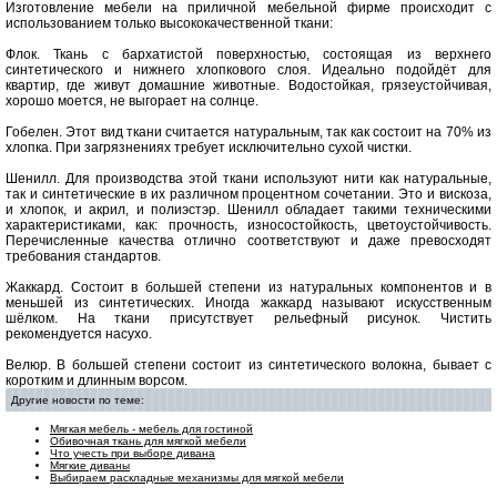
Изготовление мебели на приличной мебельной фирме происходит с
использованием только высококачественной ткани:
Флок. Ткань с бархатистой поверхностью, состоящая из верхнего
синтетического и нижнего хлопкового слоя. Идеально подойдёт для
квартир, где живут домашние животные. Водостойкая, грязеустойчивая,
хорошо моется, не выгорает на солнце.
Гобелен. Этот вид ткани считается натуральным, так как состоит на 70% из
хлопка. При загрязнениях требует исключительно сухой чистки.
Шенилл. Для производства этой ткани используют нити как натуральные,
так и синтетические в их различном процентном сочетании. Это и вискоза,
и хлопок, и акрил, и полиэстэр. Шенилл обладает такими техническими
характеристиками, как: прочность, износостойкость, цветоустойчивость.
Перечисленные качества отлично соответствуют и даже превосходят
требования стандартов.
Жаккард. Состоит в большей степени из натуральных компонентов и в
меньшей из синтетических. Иногда жаккард называют искусственным
шёлком. На ткани присутствует рельефный рисунок. Чистить
рекомендуется насухо.
Велюр. В большей степени состоит из синтетического волокна, бывает с
коротким и длинным ворсом.
Другие новости по теме:
Мягкая мебель - мебель для гостиной
Обивочная ткань для мягкой мебели
Что учесть при выборе дивана
Мягкие диваны
Выбираем раскладные механизмы для мягкой мебели