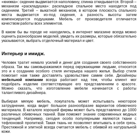
«книжка»: сидение выдвигается наполовину, спинка откидывается. Второй –
механизм «раскладушка»: раскладное спальное место находится под
сидением. Третий – выкатной механизм, в котором плоскость спального
места выдвигается из-под сидения, а разность высоты затем
компенсируется подушками. Мебель от производителя отличается
качеством работы всех элементов.
В каком бы вы городе не находились, в интернет магазине всегда можно
оценить разнообразие моделей, увидеть их размеры, которые обязательно
указываются, выбрать отделочный материал и цвет.
Интерьер и имидж.
Человек тратит немало усилий и денег для создания своего собственного
образа. Так мы самовыражаемся перед окружающими людьми, относится
это и к созданию особого стиля интерьера нашего жилья. Выбор стиля
помогает нам также доставлять удовольствие самим себе. Дизайнеры
мебельной компании
всегда работают над тем, чтобы клиент мог
подобрать изделие соответствующее его представлениям о красоте.
Можно сказать, что изготовление мебели начинается с работы
талантливого дизайнера.
Выбирая мягкую мебель, покупатель может испытывать некоторое
затруднение, когда видит большое разнообразие вариантов обивочного
материала. В каталоге хорошей фирмы может быть представлено до 1000
различных обивочных тканей. Вам поможет знание современных модных
тенденций. Например, сегодня особо популярными являются ткани с
тефлоновой пропиткой. Такая ткань не позволяет впитывать в себя грязь.
Престижной и элитной всегда считается мебель с обивкой из натуральной
кожи.