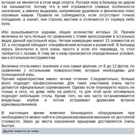
которая не меняется в этом виде спорта. Русская игра в бильярд не даром
так называется, потому что в ней отражаются главные особенности
населения, а именно выдержка, напряжение душевное и физическое плюс
огромные навыки. Правила не соблюдаются, если отсутствует точное
попадание, а значит, они строгие, жесткие и отличаются от снукера либо
пула.
Ибо разыгрываются шарами, общее количество которых 16. Причем
величина их чуть больше по сравнению с этими аксессуарами в остальных
видах данной настольной игры. Четкую нумерацию имеют 15 элементов из
16, а последний обладает специфическим колором и разметкой. В бильярд
играть бесплатно в сети очень просто и если это пирамида, то стол
требуется с лузами. К тому же к нему прилагаются определенные условия,
как к остальным инструментам.
Величина стола имеет значение и она самая крупная, от 8 до 12 футов, по
сравнению с остальными поверхностями, которые необходимы для
полноценной игры.
Прочие характеристики имеют четкие отличия. Следовательно, больше
всего подходят профессионалам. Для таких участников очень часто
делаются официальные соревнования. Однако если планируете играть не
только в сети, но дома либо на работе, то для этой цели оптимально
подходят небольшие столы. Кроме того, на них часто останавливаются
владельцы клубов и потом устраивают дружеские встречи
единомышленников.
В настоящее время комплект бильярдного оборудования при
необходимости можно найти в специализированном магазине по доступной
стоимости. Заказ до места назначения курьерами доставляется очень
быстро.
Другие новости по теме: