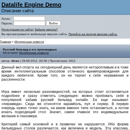
Datalife Engine Demo
Описание сайта
Логин:
Пароль:
Регистрация на сайте!
Забыли пароль?
Вы просматриваете мобильную версию сайта.
Перейти на полную версию сайта.
Главная
»
Интересные новости
Русский бильярд и его производные
Категория:
Интересные новости
автор:
divan
| 29-08-2012, 00:38 | Просмотров: 1812
Данный вил спорта на сегодняшний день является неторопливым и в тоже
время интеллектуальным способом отличного времяпровождения для
каждого любителя. Кроме того, он не терпит к себе неуважения и
рассеянности.
Игра имеет несколько разновидностей, на которых стоит остановиться
подробнее и сразу отметить следующее: можно пробовать себя в
популярной забаве русский бильярд онлайн. Ее еще называют
«пирамида». Сюда же относятся карамболь, пул и снукер. В первую
очередь нужно точно знать, на каком именно типе остановиться, а потом
искать подходящий стол. Значит, самое главное это индивидуальное
желание и глазомере.
Критерий самый основной и в правилах не нарушается. Ибо форма
бильярдных столов различается, как величина и модель. Эта классика,