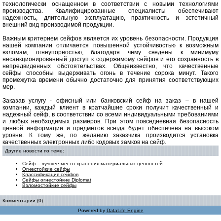
технологически оснащенном в соответствии с новыми технологиями
производства. Квалифицированные специалисты обеспечивают
надежность, длительную эксплуатацию, практичность и эстетичный
внешний вид производимой продукции.
Важным критерием сейфов является их уровень безопасности. Продукция
нашей компании отличается повышенной устойчивостью к возможным
взломам, огнеупорностью, благодаря чему сведены к минимуму
несанкционированный доступ к содержимому сейфов и его сохранность в
непредвиденных обстоятельствах. Общеизвестно, что качественные
сейфы способны выдерживать огонь в течение сорока минут. Такого
промежутка времени обычно достаточно для принятия соответствующих
мер.
Заказав услугу - офисный или банковский сейф на заказ – в нашей
компании, каждый клиент в кратчайшие сроки получит качественный и
надежный сейф, в соответствии со всеми индивидуальными требованиями
и любых необходимых размеров. При этом повседневная безопасность
ценной информации и предметов всегда будет обеспечена на высоком
уровне. К тому же, по желанию заказчика производится установка
качественных электронных либо кодовых замков на сейф.
Другие новости по теме:
Сейф – лучшее место хранения материальных ценностей
Огнестойкие сейфы
Классификация сейфов
Сейфы огнестойкие Diplomat
Взломостойкие сейфы
Комментарии (0)
Powered by
DataLife Engine