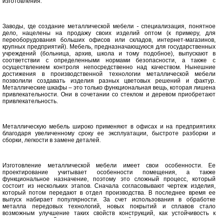
изготовления.
Заводы, где создание металлической мебели - специализация, понятное
дело, нацелены на продажу своих изделий оптом (к примеру, для
переоборудования больших офисов или складов, интернет-магазинов,
крупных предприятий). Мебель, предназначающуюся для государственных
учреждений (больница, архив, школа и тому подобное), выпускают в
соответствии с определенными нормами безопасности, а также с
осуществлением контроля непосредственно над качеством. Нынешние
достижения в производственной технологии металлической мебели
позволили создавать изделия разных цветовых решений и фактур.
Металлические шкафы – это только функциональная вещь, которая лишена
привлекательности. Они в сочетании со стеклом и деревом приобретают
привлекательность.
Металлическую мебель широко применяют в офисах и на предприятиях
благодаря увеличенному сроку ее эксплуатации, быстроте разборки и
сборки, легкости в замене деталей.
Изготовление металлической мебели имеет свои особенности. Ее
проектирование учитывает особенности помещения, а также
функциональное назначение, поэтому это сложный процесс, который
состоит из нескольких этапов. Сначала согласовывают чертеж изделия,
который потом передают в отдел производства. В последнее время ее
выпуск набирает популярности. За счет использования в обработке
металла передовых технологий, новых покрытий и сплавов стало
возможным улучшение таких свойств конструкций, как устойчивость к