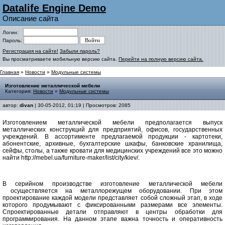
Datalife Engine Demo
Описание сайта
Логин:
Пароль:
Регистрация на сайте!
Забыли пароль?
Вы просматриваете мобильную версию сайта.
Перейти на полную версию сайта.
Главная
»
Новости
»
Модульные системы
Изготовление металлической мебели
Категория:
Новости
»
Модульные системы
автор:
divan
| 30-05-2012, 01:19 | Просмотров: 2085
Изготовлением металлической мебели предполагается выпуск
металлических конструкций для предприятий, офисов, государственных
учреждений. В ассортименте предлагаемой продукции - картотеки,
абонентские, архивные, бухгалтерские шкафы, банковские хранилища,
сейфы, столы, а также кровати для медицинских учреждений все это можно
найти http://mebel.ua/furniture-maker/list/city/kiev/.
В серийном производстве изготовление металлической мебели
осуществляется на металлорежущем оборудовании. При этом
проектирование каждой модели представляет собой сложный этап, в ходе
которого продумывают с фиксированными размерами все элементы.
Спроектированные детали отправляют в центры обработки для
программирования. На данном этапе важна точность и оперативность