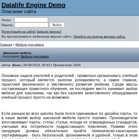
Datalife Engine Demo
Описание сайта
Логин:
Пароль:
Регистрация на сайте!
Забыли пароль?
Вы просматриваете мобильную версию сайта.
Перейти на полную версию сайта.
Главная
»
Мебель для офиса
Школьная мебель
Категория:
Мебель для офиса
автор:
divan
| 28-09-2013, 00:43 | Просмотров: 1920
Основная задача учителей и родителей - правильно организовать учебный
процесс, который является залогом успеваемости, а самое главное,
гарантией физического и умственного развития ребенка. Среди массы
составляющих грамотного обучения, не последнее место занимает выбор
мебели для школьника, так как без наличия качественного оборудования
учебный процесс просто не возможен.
Если раньше во всех школах были почти одинаковые по дизайну парты, то
в наше время выбор школьной мебели просто огромен. Производители
изготавливают парты, столы, стулья, исходя из утвержденных стандартов,
учитывая все потребности подрастающего поколения. Помимо этого
продукция должна обязательно пройти гигиеническо-санитарную
сертификацию - быть безопасной, эргономичной и удобной, только в этом