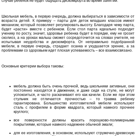
случае ребенок не будет ощущать дискомфорта во время занятий.
Школьная мебель, в первую очередь, должна выбираться в зависимости от
возраста детей. К примеру – парты для деток младших классов имеют
механизм, который позволяет регулировать высоту. Благодаря чему парта,
будет «расти» вместе с ребенком. Если стол парта идеально подходит
ученику по росту, значит, здоровье ребенка будет в порядке, ему не грозит
сколиоз, а на уроках малыш сможет сосредоточится на словах учителя, не
испытывая неудобства и дискомфорта. От неправильно подобранной
мебели, в первую очередь, страдает осанка и ухудшается зрение, а за
проблемами со здоровьем идет плохая успеваемость – все взаимосвязано.
Основные критерии выбора таковы:
мебель должна быть очень прочной, ведь школьники активные, они
постоянно находятся в движении, и даже сидя на стуле, не могут
успокоиться, и часто раскачивают его как качели. Если же при этом
стульчик не отличается прочностью – то травма ребенку
гарантирована. Большинство изготовителей мебели используют
сталь с профилем в форме квадрата, который намного прочнее
круглого;
все поверхности должны красить порошково-полимерными
покрытиями, которые намного надежнее обычной эмали;
для ее изготовления, в основном, используют стружечно-древесную