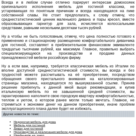
Всегда и в любом случае отлично парирует интересам домохозяек
оригинального исполнения мебель для гостиной классика, не
устаревающая по понятным причинам и всегда находящаяся на пике
собственной славы. Не стоит предполагать, к слову отмечу, что
среднестатистический ценник маленького дивана и пары кресел, вместе
образовывающих гарнитур для зала, исчисляется колоссальными
средствами, равными нескольким десяткам тысяч рублей.
Ну а чтобы не быть голословным, отмечу, что цена полностью готового к
применению и стационарному размещению комфортабельного диванчика
для гостиной, составляет в приблизительном финансовом эквиваленте
тридцатью тысячами рублей, как максимум. Главное, правильно выбрать
специализирующуюся на производстве и продаже данных
принадлежностей мебели российскую фирму.
Ну а если вам, например, требуется классическая мебель из Италии по
вполне доступной среднестатистической стоимости, вы всегда и без
трудностей можете рассчитывать на её приобретение, посредством
обращения своего пристального внимания на каталогизированные
страницы магазина, находящегося по вышеуказанной ссылке. Приняв
решение прибегнуть к данной мной выше рекомендации, и купив
итальянскую мебель по не завышенной средней стоимости, вы
гарантированно наполните свою городскую квартиру комфортабельностью,
теплом и уютом, о котором ранее могли только мечтать. Главное, не
стремиться к экономии денег на данном приобретении, иначе проблем
эксплуатационного плана далее будет не избежать.
Другие новости по теме:
Недорогая мебель для дома
Мебель для гостиной
Диван для гостиной
Производство и реализация мебели для дома
Шкафы-купе на заказ