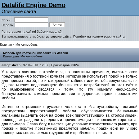
Datalife Engine Demo
Описание сайта
Логин:
Пароль:
Регистрация на сайте!
Забыли пароль?
Вы просматриваете мобильную версию сайта.
Перейти на полную версию сайта.
Главная
»
Мягкая мебель
Мебель для гостиной классика из Италии
Категория:
Мягкая мебель
автор:
divan
| 9-10-2013, 12:37 | Просмотров: 3324
У каждого частного потребителя, по понятным причинам, имеются свои
представления о гостиной комнате, которую он использует порой не только
для приема гостей, но и как деловой кабинет или же обширную спальню.
Однако мнения подавляющего большинства потребителей на этот счёт и
по обыкновению сводятся к тому, что эту комнату необходимо
благоустраивать самыми престижными и дорогостоящими предметами
мебели.
Истинное стремление русского человека к благоустройству гостиной
посредством дорогостоящей мебели обуславливается банальным
желанием выделить себя на фоне всех присутствующих за столом людей,
пришедших разделить радость и прочие эмоции с виновником торжества,
для примера. Слава богу, в настоящих условиях отечественного рынка, при
поиске и покупке престижных предметов мебели, практически ни у кого
принципиально значимых трудностей и проблем не возникает.