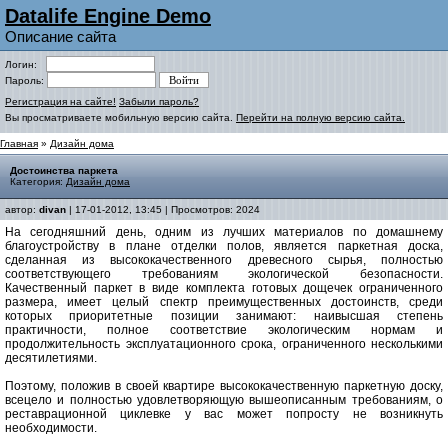
Datalife Engine Demo
Описание сайта
Логин:
Пароль:
Регистрация на сайте!
Забыли пароль?
Вы просматриваете мобильную версию сайта.
Перейти на полную версию сайта.
Главная
»
Дизайн дома
Достоинства паркета
Категория:
Дизайн дома
автор:
divan
| 17-01-2012, 13:45 | Просмотров: 2024
На сегодняшний день, одним из лучших материалов по домашнему
благоустройству в плане отделки полов, является паркетная доска,
сделанная из высококачественного древесного сырья, полностью
соответствующего требованиям экологической безопасности.
Качественный паркет в виде комплекта готовых дощечек ограниченного
размера, имеет целый спектр преимущественных достоинств, среди
которых приоритетные позиции занимают: наивысшая степень
практичности, полное соответствие экологическим нормам и
продолжительность эксплуатационного срока, ограниченного несколькими
десятилетиями.
Поэтому, положив в своей квартире высококачественную паркетную доску,
всецело и полностью удовлетворяющую вышеописанным требованиям, о
реставрационной циклевке у вас может попросту не возникнуть
необходимости.