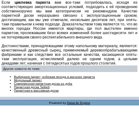
Если
циклевка паркета
вам все-таки потребовалась, исходя из
соответствующих амортизационных условий, подходить к её проведению
собственноручно мы вам категорически не рекомендуем. Качество
паркетной доски неразрывно связано с эксплуатационным сроком,
достигающим, как мы уже отмечали, нескольких десятков лет, при опять-
таки правильном к нему подходе. Доказательством тому является то, что во
многих городах России имеются квартиры, где пол выстелен именно
паркетом, пролежавшим безо всяких изменений более шестидесяти лет и
не потерявшим своего респектабельного внешнего вида.
Достоинствами, принадлежащими этому напольному материалу, являются:
качественный древесный сырец, применяемый деревообрабатывающими
фабриками и как следствие все остальные качества, касающиеся опять-
таки эксплуатации, исчисляемой далеко не одним годом, а целыми
декадами лет, начиная с пятидесятых годов прошлого столетия.
Другие новости по теме:
Выбираем паркет, избежав похода в магазин паркета
Модульный паркет
Современная паркетная доска из дуба
Паркетная доска Tarkett
Паркетная и массивная доска
Powered by
DataLife Engine