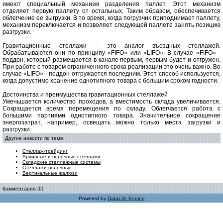
имеют специальный механизм разделения паллет. Этот механизм
отделяет первую паллету от остальных. Таким образом, обеспечивается
облегчение ее выгрузки. В то время, когда погрузчик приподнимает паллету,
механизм переключается и позволяет следующей паллете занять позицию
разгрузки.
Гравитационные стеллажи -- это аналог въездных стеллажей.
Обрабатываются они по принципу «FIFO» или «LIFO». В случае «FIFO» -
поддон, который размещается в канале первым, первым будет и отгружен.
При работе с товаром ограниченного срока реализации это очень важно. Во
случае «LIFO» - поддон отгружается последним. Этот способ используется,
когда допустимо хранение однотипного товара с большим сроком годности.
Достоинства и преимущества гравитационных стеллажей
Уменьшается количество проходов, а вместимость склада увеличивается.
Сокращается время перемещения по складу. Облегчается работа с
большими партиями однотипного товара. Значительное сокращение
энергозатрат, например, освещать можно только места загрузки и
разгрузки.
Другие новости по теме:
Стеллаж-трейдинг
Архивные и полочные стеллажи
Складские стеллажные системы
Стеллажи полочные
Вертикальные жалюзи
Комментарии (0)
Powered by
DataLife Engine