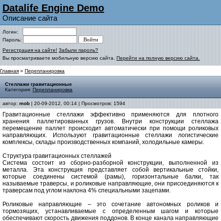
Datalife Engine Demo
Описание сайта
Логин:
Пароль:
Регистрация на сайте!
Забыли пароль?
Вы просматриваете мобильную версию сайта.
Перейти на полную версию сайта.
Главная
»
Перепланировка
Стеллажи гравитационные
Категория:
Перепланировка
автор:
mob
| 20-09-2012, 00:14 | Просмотров: 1594
Гравитационные стеллажи эффективно применяются для плотного
хранения паллетированных грузов. Внутри конструкции стеллажа
перемещение паллет происходит автоматически при помощи роликовых
направляющих. Используют гравитационные стеллажи логистические
комплексы, склады производственных компаний, холодильные камеры.
Структура гравитационных стеллажей
Система состоит из сборно-разборной конструкции, выполненной из
металла. Эта конструкция представляет собой вертикальные стойки,
которые соединены системой (рамы), горизонтальные балки, так
называемые траверсы, и роликовые направляющие, они присоединяются к
траверсам под углом наклона 4% специальными зацепами.
Роликовые направляющие – это сочетание автономных роликов и
тормозящих, устанавливаемые с определенным шагом и которые
обеспечивают скорость движения поддонов. В конце канала направляющие