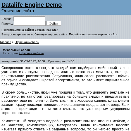
Datalife Engine Demo
Описание сайта
Логин:
Пароль:
Регистрация на сайте!
Забыли пароль?
Вы просматриваете мобильную версию сайта.
Перейти на полную версию сайта.
Главная
»
Офисная мебель
Мебельный салон
Категория:
Офисная мебель
автор:
mob
| 31-05-2012, 10:39 | Просмотров: 1400
Совершенно естественно, что каждый сам подбирает мебельный салон,
учитывая свои вкусы, но надо помнить о некоторых моментах, стоящие
пристального рассмотрения. Безусловно, когда салон расположен вблизи
от офиса и обладает широтой ассортимента, то это имеет внушительное
преимущество.
В своем большинстве, люди уже пришли к тому, что доверять рекламе не
практично, но как стоит реагировать на большие скидки и предлагаемые
рассрочки еще не понятно. Заметьте, что в хорошем салоне, когда клиент
заходит, сразу подходит менеджер и ненавящиво предлагает помощь. Если
этого не происходит, то можете считать это уже первым упущением
торгового салона.
Компетентный менеджер подробно разъяснит вам все нюансы мебели, о
её качестве, комплектующих, материалах. Когда консультант неловко
избегает прямого ответа на заданные вопросы, то он чего-то просто не