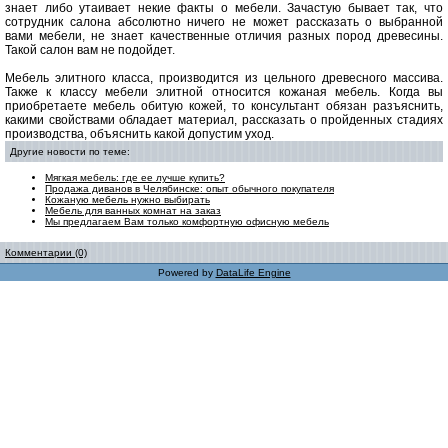
знает либо утаивает некие факты о мебели. Зачастую бывает так, что
сотрудник салона абсолютно ничего не может рассказать о выбранной
вами мебели, не знает качественные отличия разных пород древесины.
Такой салон вам не подойдет.
Мебель элитного класса, производится из цельного древесного массива.
Также к классу мебели элитной относится кожаная мебель. Когда вы
приобретаете мебель обитую кожей, то консультант обязан разъяснить,
какими свойствами обладает материал, рассказать о пройденных стадиях
производства, объяснить какой допустим уход.
Другие новости по теме:
Мягкая мебель: где ее лучше купить?
Продажа диванов в Челябинске: опыт обычного покупателя
Кожаную мебель нужно выбирать
Мебель для ванных комнат на заказ
Мы предлагаем Вам только комфортную офисную мебель
Комментарии (0)
Powered by
DataLife Engine