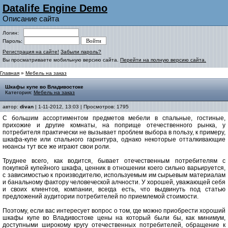
Datalife Engine Demo
Описание сайта
Логин:
Пароль:
Регистрация на сайте!
Забыли пароль?
Вы просматриваете мобильную версию сайта.
Перейти на полную версию сайта.
Главная
»
Мебель на заказ
Шкафы купе во Владивостоке
Категория:
Мебель на заказ
автор:
divan
| 1-11-2012, 13:03 | Просмотров: 1795
С большим ассортиментом предметов мебели в спальные, гостиные,
прихожие и другие комнаты, на поприще отечественного рынка, у
потребителя практически не вызывает проблем выбора в пользу, к примеру,
шкафа-купе или спального гарнитура, однако некоторые отталкивающие
нюансы тут все же играют свои роли.
Труднее всего, как водится, бывает отечественным потребителям с
покупкой купейного шкафа, ценник в отношении коего сильно варьируется,
с зависимостью к производителю, используемым им сырьевым материалам
и банальному фактору человеческой алчности. У хорошей, уважающей себя
и своих клиентов, компании, всегда есть, что выдвинуть под статью
предложений аудитории потребителей по приемлемой стоимости.
Поэтому, если вас интересует вопрос о том, где можно приобрести хороший
шкафы купе во Владивостоке цены на который были бы, как минимум,
доступными широкому кругу отечественных потребителей, обращение к