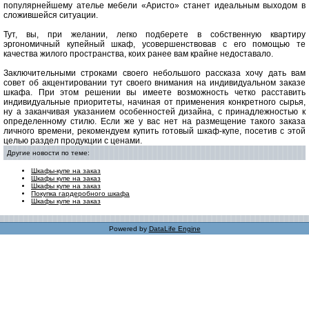
популярнейшему ателье мебели «Аристо» станет идеальным выходом в
сложившейся ситуации.
Тут, вы, при желании, легко подберете в собственную квартиру
эргономичный купейный шкаф, усовершенствовав с его помощью те
качества жилого пространства, коих ранее вам крайне недоставало.
Заключительными строками своего небольшого рассказа хочу дать вам
совет об акцентировании тут своего внимания на индивидуальном заказе
шкафа. При этом решении вы имеете возможность четко расставить
индивидуальные приоритеты, начиная от применения конкретного сырья,
ну а заканчивая указанием особенностей дизайна, с принадлежностью к
определенному стилю. Если же у вас нет на размещение такого заказа
личного времени, рекомендуем купить готовый шкаф-купе, посетив с этой
целью раздел продукции с ценами.
Другие новости по теме:
Шкафы-купе на заказ
Шкафы купе на заказ
Шкафы купе на заказ
Покупка гардеробного шкафа
Шкафы купе на заказ
Powered by
DataLife Engine