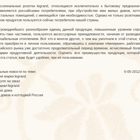
сиональные розетки legrand, относящиеся исключительно к бытовому предназна
меняются российскими потребителями, при обустройстве ими жилых домов, котт
стальных помещений, с имеющейся там необходимостью. Однако не только розетками
ом продуктов пользуются сейчас потребители нашей страны.
громаднейшего разнообразия единиц данной продукции, повышенным уровнем спр
ять-таки частников, пользуются аксессуарные принадлежности, начиная от разводки
 кабельным отоплением. Всё это и многое другое, о чем мы умолчали в этой статье, 
те приобрести в личное пользование, обратившись к компании «Амперкин», работа
ийского рынка уже достаточно продолжительный период времени, исчисляемый бол
дами продуктивной деятельности. Оценить все преимущества продукции, которо
та статья, вам будет удобнее, при её пользовании.
ьные новости по теме:
5-05-2012
я марки legrand
упе на заказ
анал legrand
ые дома
 домов и коттеджей Россия