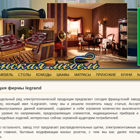
МЕБЕЛЬ
СТОЛЫ
КОМОДЫ
ШКАФЫ
МАТРАСЫ
ПРИХОЖИЕ
КУХНИ
К
ция фирмы legrand
дельный ряд электротехнической продукции предлагает сегодня французский завод
тву, носящий имя «Legrand», чему мы и решили посвятить нашу статью. Ассор
 выпускаемых данной компанией, содержит в себе огромное количество выключате
в уровне по напряжению, предохраняющих элементов, индикационных приборов и
 подобных изделий, интересных сейчас огромной аудитории потребителей.
о остального, завод этот предлагает распределительные щитки, электромонтажные 
е главное, бытовые модификации малых розеток, с чем мы вас далее постар
ь.