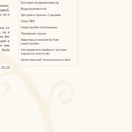
Бытовые кондиционеры lg
чению,
Водонагреватели
еджей,
, но и
Где купить Ариэль 2 дешево
Окна ПВХ
Новостройки в Балашихе
оса со
, ну а
Перевозки грузов
вы без
Квартиры в южном Бутово
ющей в
новостройки
ее чем
Как правильно выбрать частное
й была
охранное агентство
Качественный теплоноситель dixis
, 01:13