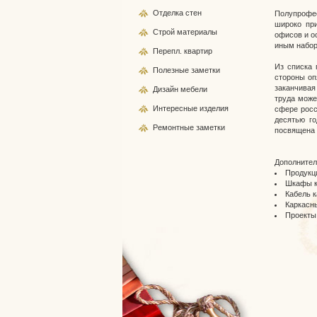
Отделка стен
Полупрофес
широко при
Строй
материалы
офисов и о
иным набор
Перепл.
квартир
Из списка 
Полезные
заметки
стороны оп
заканчивая
Дизайн
мебели
труда може
Интересные
изделия
сфере росс
десятью го
Ремонтные
заметки
посвящена э
Дополнител
Продукци
Шкафы к
Кабель к
Каркасн
Проекты