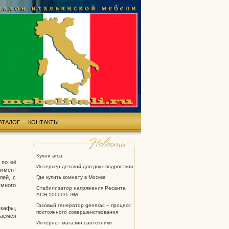
АТАЛОГ
КОНТАКТЫ
Кухни arca
 по её
Интерьер детской для двух подростков
тимент
Где купить комнату в Москве
лей, с
 много
Стабилизатор напряжения Ресанта
АСН-10000/1-ЭМ
Газовый генератор generac – процесс
шкафы,
постоянного совершенствования
аемся
Интернет магазин сантехники