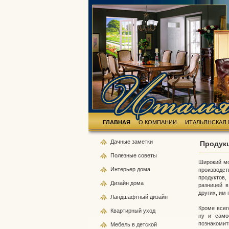
ГЛАВНАЯ
О КОМПАНИИ
ИТАЛЬЯНСКАЯ 
Дачные
заметки
Продук
Полезные
советы
Широкий мо
Интерьер
дома
производс
продуктов,
Дизайн
дома
разницей 
других, им
Ландшафтный
дизайн
Кроме всег
Квартирный
уход
ну и само
познакомит
Мебель
в детской