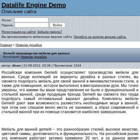
Datalife Engine Demo
Описание сайта
Логин:
Пароль:
Регистрация на сайте!
Забыли пароль?
Вы просматриваете мобильную версию сайта.
Перейти на полную версию сайта.
Главная
»
Новинки дизайна
Gemelli производство мебели для ванных
Категория:
Новинки дизайна
автор:
divan
| 21-08-2012, 23:36 | Просмотров: 2244
Российская компания Gemelli осуществляет производство мебели для
ванных. Среди коллекций ее варианты дизайна в разных стилях, вы
сможете подобрать мебель для своей ванной в минималистичном стиле, а
также для помещения, которое выполнено в викторианском духе. Мы точно
уверены, что какими бы ваши представления ни были о функциональной и
стильной ванной, среди продукции бренда Gemelli вы сможете без труда
подобрать самый оптимальный вариант дизайна. Комплекты мебели
Gemelli дают вам возможность разместить необходимые вещи в ванной,
при этом они слишком много места не занимают, а образ современной и
стильной ванной при их помощи становится наиболее завершенным.
Мебель для ванной gemelli – это разнообразие стилей, высокое качество,
цветовой гаммы, долговечность и функциональность. На российском рынке
эта компания работает активно примерно 20 лет, и за данное время