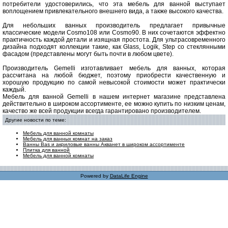
потребители удостоверились, что эта мебель для ванной выступает
воплощением привлекательного внешнего вида, а также высокого качества.
Для небольших ванных производитель предлагает привычные
классические модели Cosmo108 или Cosmo90. В них сочетаются эффектно
практичность каждой детали и изящная простота. Для ультрасовременного
дизайна подходят коллекции такие, как Glass, Logik, Step со стеклянными
фасадом (представлены могут быть почти в любом цвете).
Производитель Gemelli изготавливает мебель для ванных, которая
рассчитана на любой бюджет, поэтому приобрести качественную и
хорошую продукцию по самой невысокой стоимости может практически
каждый.
Мебель для ванной Gemelli в нашем интернет магазине представлена
действительно в широком ассортименте, ее можно купить по низким ценам,
качество же всей продукции всегда гарантировано производителем.
Другие новости по теме:
Мебель для ванной комнаты
Мебель для ванных комнат на заказ
Ванны Bas и акриловые ванны Акванет в широком ассортименте
Плитка для ванной
Мебель для ванной комнаты
Powered by
DataLife Engine