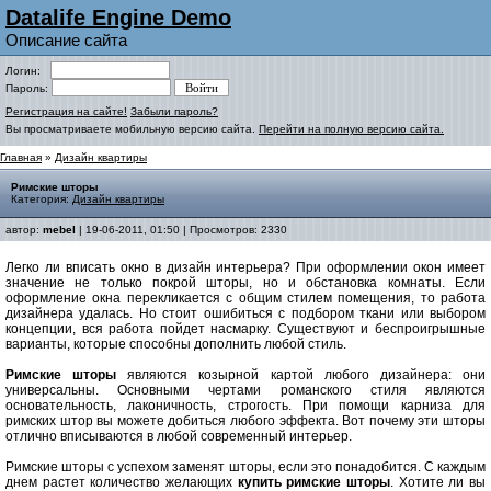
Datalife Engine Demo
Описание сайта
Логин:
Пароль:
Регистрация на сайте!
Забыли пароль?
Вы просматриваете мобильную версию сайта.
Перейти на полную версию сайта.
Главная
»
Дизайн квартиры
Римские шторы
Категория:
Дизайн квартиры
автор:
mebel
| 19-06-2011, 01:50 | Просмотров: 2330
Легко ли вписать окно в дизайн интерьера? При оформлении окон имеет
значение не только покрой шторы, но и обстановка комнаты. Если
оформление окна перекликается с общим стилем помещения, то работа
дизайнера удалась. Но стоит ошибиться с подбором ткани или выбором
концепции, вся работа пойдет насмарку. Существуют и беспроигрышные
варианты, которые способны дополнить любой стиль.
Римские шторы
являются козырной картой любого дизайнера: они
универсальны. Основными чертами романского стиля являются
основательность, лаконичность, строгость. При помощи карниза для
римских штор вы можете добиться любого эффекта. Вот почему эти шторы
отлично вписываются в любой современный интерьер.
Римские шторы с успехом заменят шторы, если это понадобится. С каждым
днем растет количество желающих
купить римские шторы
. Хотите ли вы