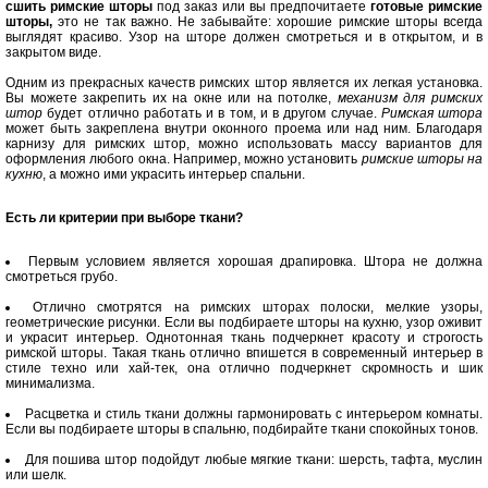
сшить римские шторы
под заказ или вы предпочитаете
готовые римские
шторы,
это не так важно. Не забывайте: хорошие римские шторы всегда
выглядят красиво. Узор на шторе должен смотреться и в открытом, и в
закрытом виде.
Одним из прекрасных качеств римских штор является их легкая установка.
Вы можете закрепить их на окне или на потолке,
механизм для римских
штор
будет отлично работать и в том, и в другом случае.
Римская штора
может быть закреплена внутри оконного проема или над ним. Благодаря
карнизу для римских штор, можно использовать массу вариантов для
оформления любого окна. Например, можно установить
римские шторы на
кухню
, а можно ими украсить интерьер спальни.
Есть ли критерии при выборе ткани?
Первым условием является хорошая драпировка. Штора не должна
смотреться грубо.
Отлично смотрятся на римских шторах полоски, мелкие узоры,
геометрические рисунки. Если вы подбираете шторы на кухню, узор оживит
и украсит интерьер. Однотонная ткань подчеркнет красоту и строгость
римской шторы. Такая ткань отлично впишется в современный интерьер в
стиле техно или хай-тек, она отлично подчеркнет скромность и шик
минимализма.
Расцветка и стиль ткани должны гармонировать с интерьером комнаты.
Если вы подбираете шторы в спальню, подбирайте ткани спокойных тонов.
Для пошива штор подойдут любые мягкие ткани: шерсть, тафта, муслин
или шелк.